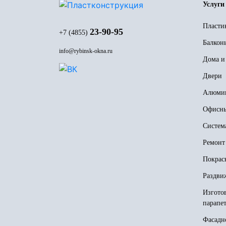
Услуги
Пласти
23-90-95
+7 (4855)
Балкон
info@rybinsk-okna.ru
Дома и
Двери
Алюмин
Офисны
Система
Ремонт
Покрас
Раздви
Изгото
парапе
Фасадн