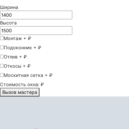
Ширина
Высота
Монтаж
+
₽
Подоконник
+
₽
Отлив
+
₽
Откосы
+
₽
Москитная сетка
+
₽
Стоимость окна:
₽
Вызов мастера