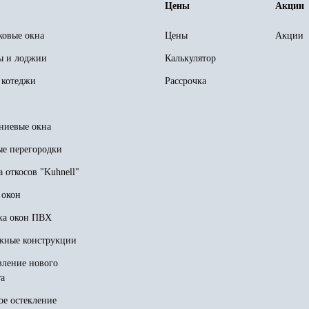
Цены
Акции
ковые окна
Цены
Акции
ы и лоджии
Калькулятор
 котеджи
Рассрочка
иевые окна
е перегородки
 откосов "Kuhnell"
 окон
ка окон ПВХ
жные конструкции
вление нового
та
ое остекление